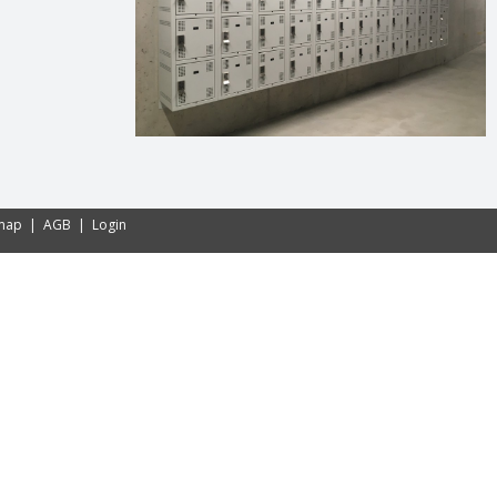
emap
|
AGB
|
Login