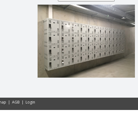
emap
|
AGB
|
Login