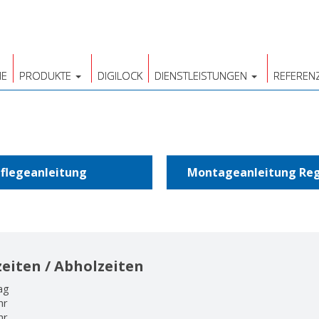
E
PRODUKTE
DIGILOCK
DIENSTLEISTUNGEN
REFEREN
flegeanleitung
Montageanleitung Reg
eiten / Abholzeiten
ag
hr
hr