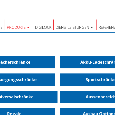
E
PRODUKTE
DIGILOCK
DIENSTLEISTUNGEN
REFEREN
Fächerschränke
Akku-Ladeschrä
sorgungsschränke
Sportschränk
iversalschränke
Aussenbereic
Regale
Ausbau Option