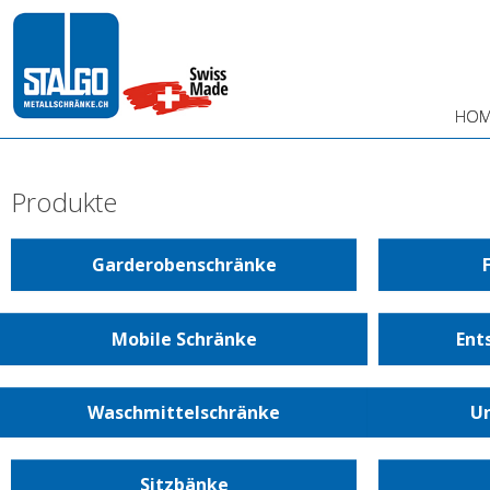
HOM
Produkte
Garderobenschränke
Mobile Schränke
Ent
Waschmittelschränke
Un
Sitzbänke