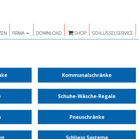
ZEN
FIRMA
DOWNLOAD
SHOP
SCHLÜSSELSERVICE
nke
Kommunalschränke
e
Schuhe-Wäsche-Regale
h
Pneuschränke
en
Schliess Systeme