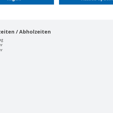
eiten / Abholzeiten
ag
hr
hr