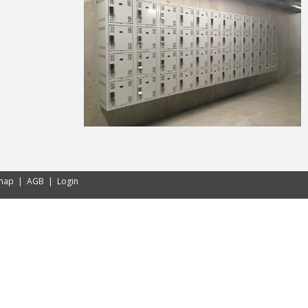
emap
|
AGB
|
Login