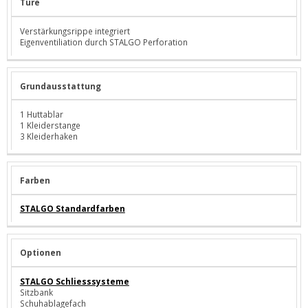
Türe
Verstärkungsrippe integriert
Eigenventiliation durch STALGO Perforation
Grundausstattung
1 Huttablar
1 Kleiderstange
3 Kleiderhaken
Farben
STALGO Standardfarben
Optionen
STALGO Schliesssysteme
Sitzbank
Schuhablagefach